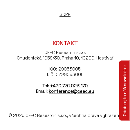
GDPR
KONTAKT
CEEC Research s.r.o.
Chudenická 1059/30. Praha 10, 10200, Hostivař
Odebírejte náš newsletter
IČO: 29053005
DIČ: CZ29053005
Tel:
+420 776 023 170
Email:
konference@ceec.eu
© 2026 CEEC Research s.r.o., všechna práva vyhrazena