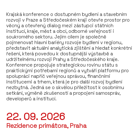
Krajská konference o dostupném bydlení a stavebním
rozvoji v Praze a Středočeském kraji otevře prostor pro
věcný a otevřený dialog mezi zástupci státních
institucí, kraje, měst a obcí, odborné veřejnosti i
soukromého sektoru. Jejím cílem je společně
pojmenovat hlavní bariéry rozvoje bydlení v regionu,
představit aktuální analytická zjištění a hledat konkrétní
řešení, která povedou k dostupnější výstavbě a
udržitelnému rozvoji Prahy a Středočeského kraje.
Konference propojuje strategickou rovinu státu s
praktickými potřebami regionů a vytváří platformu pro
spolupráci napříč veřejnou správou, finančními
institucemi a trhem, která je pro další rozvoj bydlení
nezbytná. Jedná se o skvělou příležitost k osobnímu
setkání, výměně zkušeností a propojení samospráv,
developerů a institucí.
22. 09. 2026
Rezidence primátora, Praha