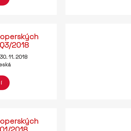
loperských
 Q3/2018
30. 11. 2018
eská
í
loperských
 Q1/2018