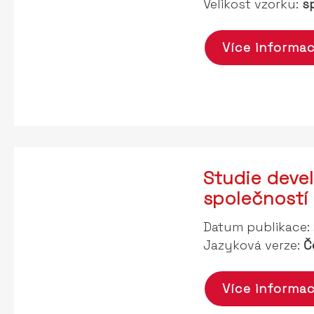
Velikost vzorku:
sp
Více informac
Studie deve
společností
Datum publikace:
Jazyková verze:
Č
Více informac