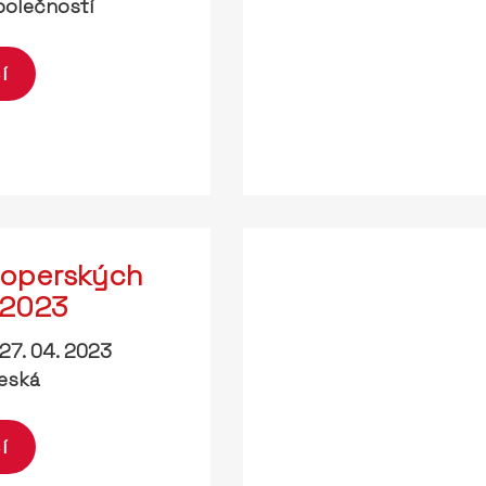
olečností
í
loperských
 2023
27. 04. 2023
eská
í