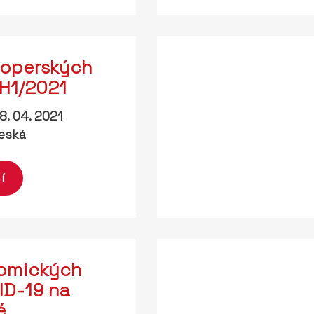
loperských
 H1/2021
8. 04. 2021
eská
í
nomických
D-19 na
é