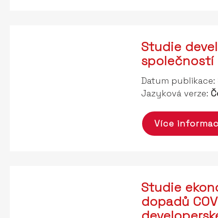
Studie deve
společností
Datum publikace:
Jazyková verze:
Č
Více informac
Studie eko
dopadů COVI
developersk