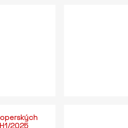
loperských
 H1/2025