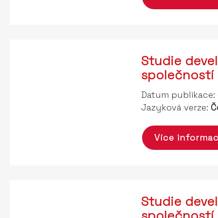
Studie deve
společností
Datum publikace:
Jazyková verze:
Č
Více informac
Studie deve
společností