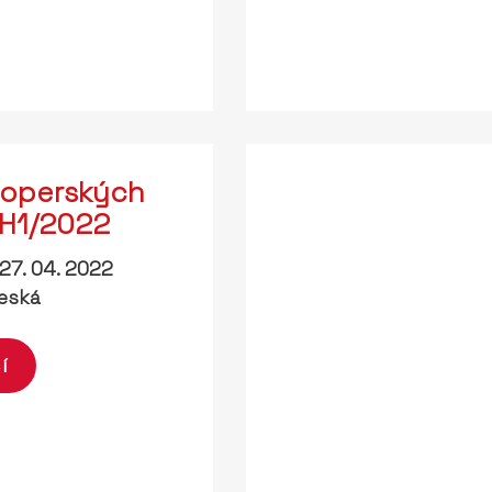
loperských
 H1/2022
27. 04. 2022
eská
í