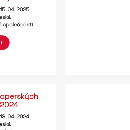
15. 04. 2025
eská
 společností
í
loperských
 2024
18. 04. 2024
eská