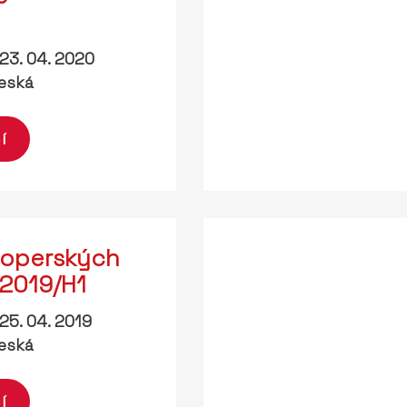
23. 04. 2020
eská
í
loperských
 2019/H1
25. 04. 2019
eská
í