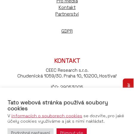
Pro média
Kontakt
Partnerství
GDPR
KONTAKT
CEEC Research s.r.o.
Chudenická 1059/30. Praha 10, 10200, Hostivař
Odebírejte náš newsletter
IČO: 29053005
DIČ: CZ29053005
Tato webová stránka používá soubory
Tel:
+420 776 023 170
cookies
Email:
konference@ceec.eu
V
informacích o souborech cookies
se dozvíte, pro jaké
účely cookies využíváme a jak s nimi nakládat.
Podrobné nastavení
Přijmout vše