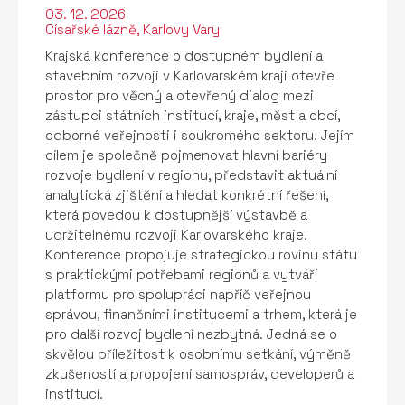
03. 12. 2026
Císařské lázně, Karlovy Vary
Krajská konference o dostupném bydlení a
stavebním rozvoji v Karlovarském kraji otevře
prostor pro věcný a otevřený dialog mezi
zástupci státních institucí, kraje, měst a obcí,
odborné veřejnosti i soukromého sektoru. Jejím
cílem je společně pojmenovat hlavní bariéry
rozvoje bydlení v regionu, představit aktuální
analytická zjištění a hledat konkrétní řešení,
která povedou k dostupnější výstavbě a
udržitelnému rozvoji Karlovarského kraje.
Konference propojuje strategickou rovinu státu
s praktickými potřebami regionů a vytváří
platformu pro spolupráci napříč veřejnou
správou, finančními institucemi a trhem, která je
pro další rozvoj bydlení nezbytná. Jedná se o
skvělou příležitost k osobnímu setkání, výměně
zkušeností a propojení samospráv, developerů a
institucí.