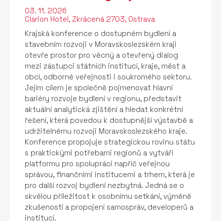
03. 11. 2026
Clarion Hotel, Zkrácená 2703, Ostrava
Krajská konference o dostupném bydlení a
stavebním rozvoji v Moravskoslezském kraji
otevře prostor pro věcný a otevřený dialog
mezi zástupci státních institucí, kraje, měst a
obcí, odborné veřejnosti i soukromého sektoru.
Jejím cílem je společně pojmenovat hlavní
bariéry rozvoje bydlení v regionu, představit
aktuální analytická zjištění a hledat konkrétní
řešení, která povedou k dostupnější výstavbě a
udržitelnému rozvoji Moravskoslezského kraje.
Konference propojuje strategickou rovinu státu
s praktickými potřebami regionů a vytváří
platformu pro spolupráci napříč veřejnou
správou, finančními institucemi a trhem, která je
pro další rozvoj bydlení nezbytná. Jedná se o
skvělou příležitost k osobnímu setkání, výměně
zkušeností a propojení samospráv, developerů a
institucí.