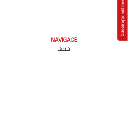
Odebírejte náš newsletter
NAVIGACE
Domů
O nás
Naše akce
Vydané analýzy
TOP stavební firma
Analýza na míru
Pro média
Kontakt
Partnerství
GDPR