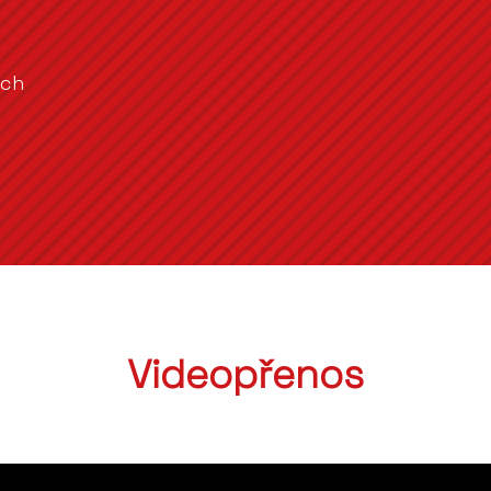
rch
Videopřenos