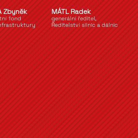
A Zbyněk
MÁTL Radek
átní fond
generální ředitel,
nfrastruktury
Ředitelství silnic a dálnic