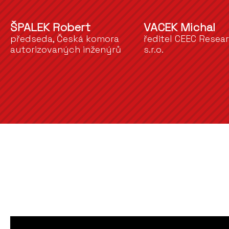
ŠPALEK Robert
VACEK Michal
předseda, Česká komora
ředitel CEEC Resea
autorizovaných inženýrů
s.r.o.