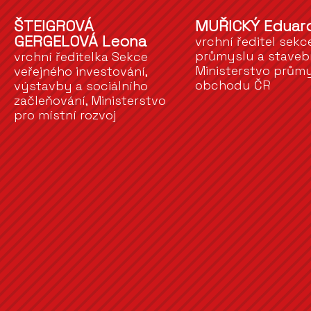
ŠTEIGROVÁ
MUŘICKÝ Eduar
GERGELOVÁ Leona
vrchní ředitel sekc
průmyslu a stavebn
vrchní ředitelka Sekce
Ministerstvo průmy
veřejného investování,
obchodu ČR
výstavby a sociálního
začleňování, Ministerstvo
pro místní rozvoj