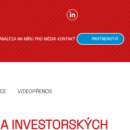
ANALÝZA NA MÍRU
PRO MÉDIA
KONTAKT
PARTNERSTVÍ
KCE
VIDEOPŘENOS
A INVESTORSKÝCH