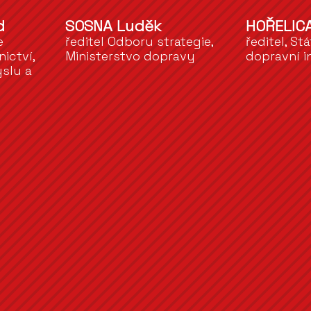
d
SOSNA Luděk
HOŘELIC
e
ředitel Odboru strategie,
ředitel, St
ictví,
Ministerstvo dopravy
dopravní i
slu a