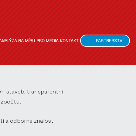
ANALÝZA NA MÍRU
PRO MÉDIA
KONTAKT
PARTNERSTVÍ
ích staveb, transparentní
ozpočtu.
ti a odborné znalosti