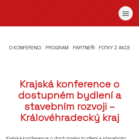
O KONFERENCI
PROGRAM
PARTNEŘI
FOTKY Z AKCE
Krajská konference o
dostupném bydlení a
stavebním rozvoji –
Královéhradecký kraj
Krajská konference o dostupném bydlení a stavebním