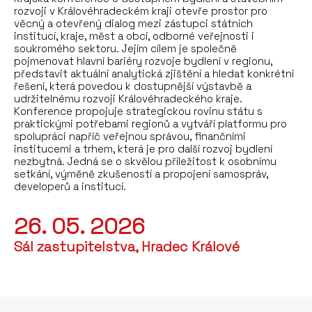
rozvoji v Královéhradeckém kraji otevře prostor pro
věcný a otevřený dialog mezi zástupci státních
institucí, kraje, měst a obcí, odborné veřejnosti i
soukromého sektoru. Jejím cílem je společně
pojmenovat hlavní bariéry rozvoje bydlení v regionu,
představit aktuální analytická zjištění a hledat konkrétní
řešení, která povedou k dostupnější výstavbě a
udržitelnému rozvoji Královéhradeckého kraje.
Konference propojuje strategickou rovinu státu s
praktickými potřebami regionů a vytváří platformu pro
spolupráci napříč veřejnou správou, finančními
institucemi a trhem, která je pro další rozvoj bydlení
nezbytná. Jedná se o skvělou příležitost k osobnímu
setkání, výměně zkušeností a propojení samospráv,
developerů a institucí.
26. 05. 2026
Sál zastupitelstva, Hradec Králové