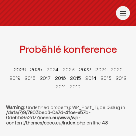
Proběhlé konference
2026
2025
2024
2023
2022
2021
2020
2019
2018
2017
2016
2015
2014
2013
2012
2011
2010
Warning
: Undefined property: WP_Post_Type::$slug in
/data/7/9/7903bed6-0a7d-4fce-a57b-
0de5fa8a2d77/ceec.eu/www/wp-
content/themes/ceec.eu/index.php
on line
43