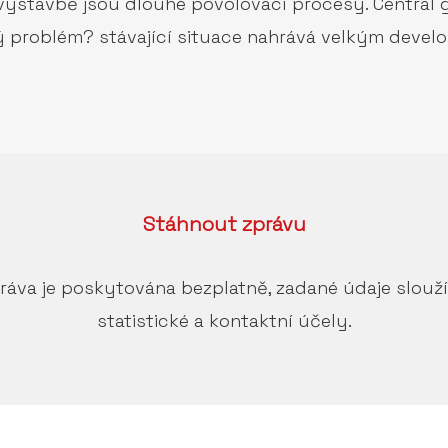
e výstavbě jsou dlouhé povolovací procesy. Central
ý problém? stávající situace nahrává velkým develo
Stáhnout
zprávu
ráva je poskytována bezplatně, zadané údaje slouž
statistické a kontaktní účely.