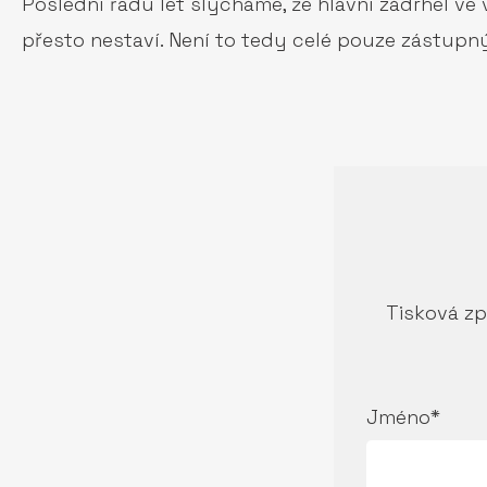
Poslední řadu let slýcháme, že hlavní zádrhel v
přesto nestaví. Není to tedy celé pouze zástupn
Tisková zp
Jméno*