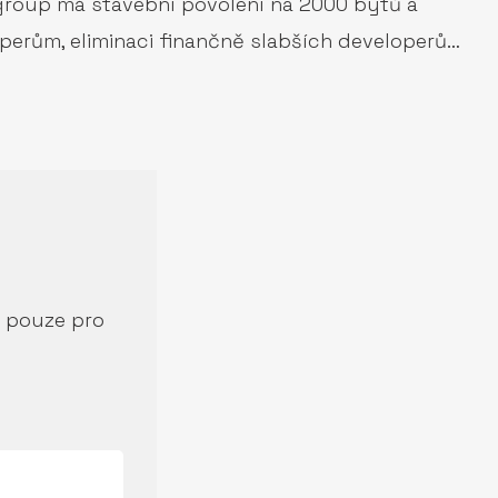
 group má stavební povolení na 2000 bytů a
perům, eliminaci finančně slabších developerů…
í pouze pro