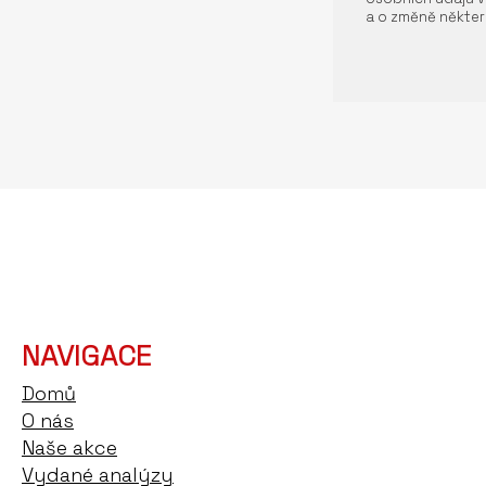
a o změně někter
NAVIGACE
Domů
O nás
Naše akce
Vydané analýzy