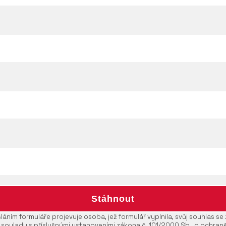
áním formuláře projevuje osoba, jež formulář vyplnila, svůj souhlas s
 souladu s příslušnými ustanoveními zákona č. 101/2000 Sb., o ochran