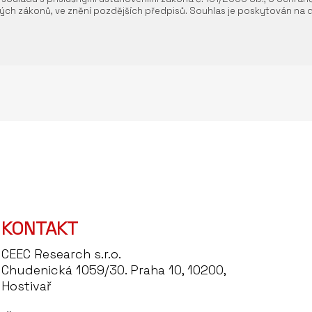
ých zákonů, ve znění pozdějších předpisů. Souhlas je poskytován na 
KONTAKT
CEEC Research s.r.o.
Chudenická 1059/30. Praha 10, 10200,
Hostivař