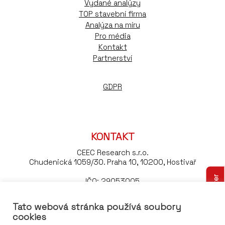
Vydané analýzy
TOP stavební firma
Analýza na míru
Pro média
Kontakt
Partnerství
GDPR
KONTAKT
CEEC Research s.r.o.
Chudenická 1059/30. Praha 10, 10200, Hostivař
Odebírejte náš newsletter
IČO: 29053005
DIČ: CZ29053005
Tato webová stránka používá soubory
Tel:
+420 776 023 170
cookies
Email:
konference@ceec.eu