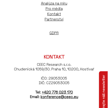
Analýza na míru
Pro média
Kontakt
Partnerství
GDPR
KONTAKT
CEEC Research s.r.o.
Chudenická 1059/30. Praha 10, 10200, Hostivař
Odebírejte náš newsletter
IČO: 29053005
DIČ: CZ29053005
Tel:
+420 776 023 170
Email:
konference@ceec.eu