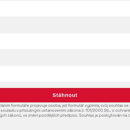
áním formuláře projevuje osoba, jež formulář vyplnila, svůj souhlas s
 souladu s příslušnými ustanoveními zákona č. 101/2000 Sb., o ochran
ých zákonů, ve znění pozdějších předpisů. Souhlas je poskytován na 