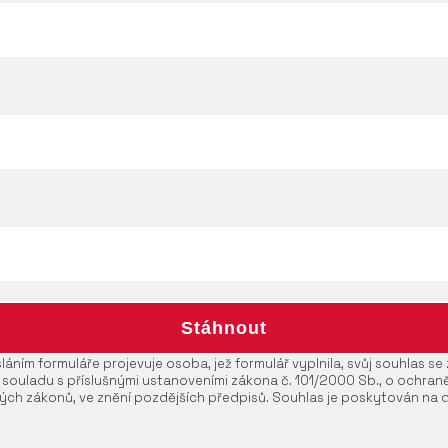
áním formuláře projevuje osoba, jež formulář vyplnila, svůj souhlas s
 souladu s příslušnými ustanoveními zákona č. 101/2000 Sb., o ochran
ých zákonů, ve znění pozdějších předpisů. Souhlas je poskytován na 