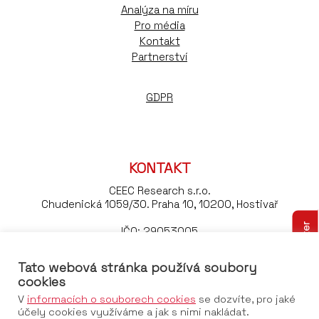
Analýza na míru
Pro média
Kontakt
Partnerství
GDPR
KONTAKT
CEEC Research s.r.o.
Chudenická 1059/30. Praha 10, 10200, Hostivař
Odebírejte náš newsletter
IČO: 29053005
DIČ: CZ29053005
Tato webová stránka používá soubory
Tel:
+420 776 023 170
cookies
Email:
konference@ceec.eu
V
informacích o souborech cookies
se dozvíte, pro jaké
účely cookies využíváme a jak s nimi nakládat.