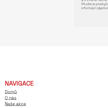
Studie je poskyto
informací zájemci
NAVIGACE
Domů
O nás
Naše akce