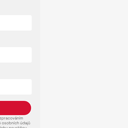
e zpracováním
ě osobních údajů
dobu neurčitou.