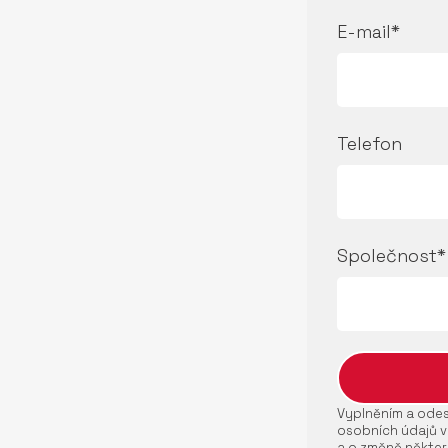
E-mail*
Telefon
Společnost*
Vyplněním a odesl
osobních údajů v
a o změně někter