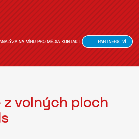
ANALÝZA NA MÍRU
PRO MÉDIA
KONTAKT
PARTNERSTVÍ
 z volných ploch
ds