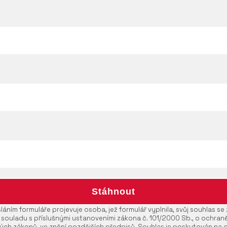
áním formuláře projevuje osoba, jež formulář vyplnila, svůj souhlas s
 souladu s příslušnými ustanoveními zákona č. 101/2000 Sb., o ochran
ých zákonů, ve znění pozdějších předpisů. Souhlas je poskytován na 