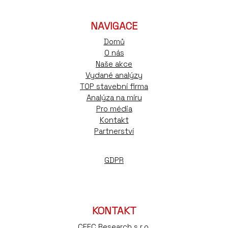
NAVIGACE
Domů
O nás
Naše akce
Vydané analýzy
TOP stavební firma
Analýza na míru
Pro média
Kontakt
Partnerství
GDPR
KONTAKT
CEEC Research s.r.o.