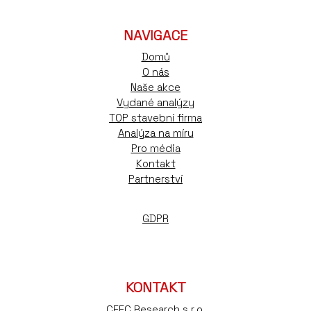
NAVIGACE
Domů
O nás
Naše akce
Vydané analýzy
TOP stavební firma
Analýza na míru
Pro média
Kontakt
Partnerství
GDPR
KONTAKT
CEEC Research s.r.o.