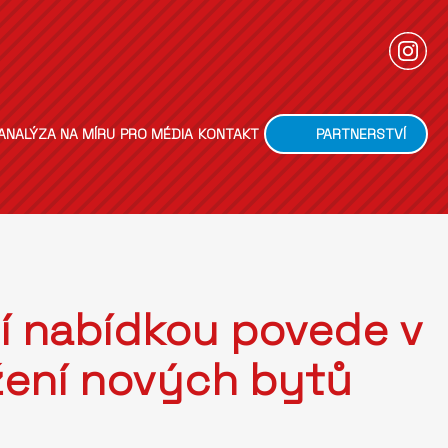
ANALÝZA NA MÍRU
PRO MÉDIA
KONTAKT
PARTNERSTVÍ
í nabídkou povede v
ažení nových bytů