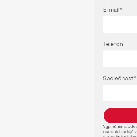
E-mail*
Telefon
Společnost*
Vyplněním a odesl
osobních údajů v
a o změně někter