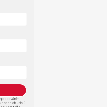
e zpracováním
ě osobních údajů
dobu neurčitou.