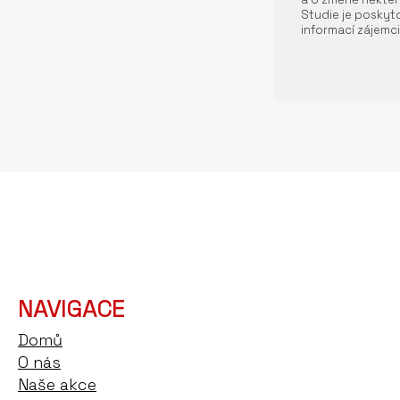
Studie je poskyto
informací zájemci
NAVIGACE
Domů
O nás
Naše akce