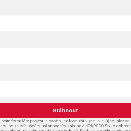
áním formuláře projevuje osoba, jež formulář vyplnila, svůj souhlas s
 souladu s příslušnými ustanoveními zákona č. 101/2000 Sb., o ochran
ých zákonů, ve znění pozdějších předpisů. Souhlas je poskytován na 