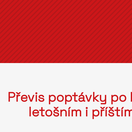
Převis poptávky po
letošním i příšt