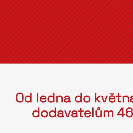
Od ledna do května
dodavatelům 461