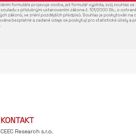
áním formuláře projevuje osoba, jež formulář vyplnila, svůj souhlas s
 souladu s příslušnými ustanoveními zákona č. 101/2000 Sb., o ochran
ých zákonů, ve znění pozdějších předpisů. Souhlas je poskytován na 
vána bezplatně a zadané údaje se poskytují pro statistické účely a pr
.
KONTAKT
CEEC Research s.r.o.