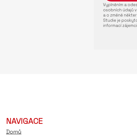
Vyplněním a odesl
osobních údajů v
a o změně někter
Studie je poskyto
informací zájemci
NAVIGACE
Domů