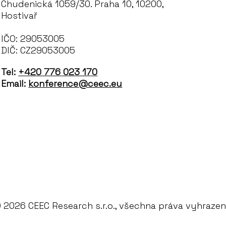
Chudenická 1059/30. Praha 10, 10200,
Hostivař
IČO: 29053005
DIČ: CZ29053005
Tel:
+420 776 023 170
Email:
konference@ceec.eu
 2026 CEEC Research s.r.o., všechna práva vyhraze