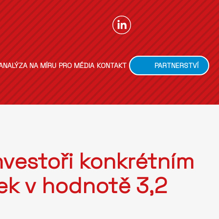
ANALÝZA NA MÍRU
PRO MÉDIA
KONTAKT
PARTNERSTVÍ
nvestoři konkrétním
ek v hodnotě 3,2