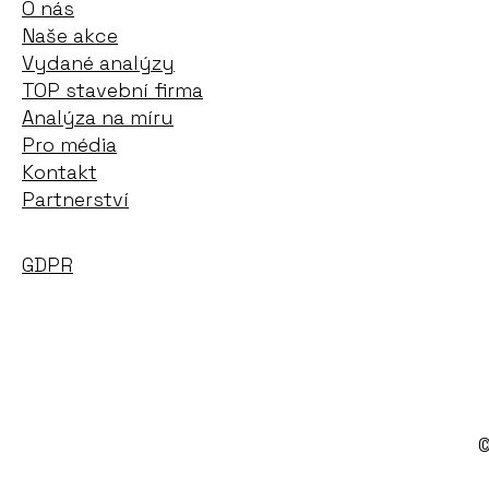
O nás
Naše akce
Vydané analýzy
TOP stavební firma
Analýza na míru
Pro média
Kontakt
Partnerství
GDPR
©