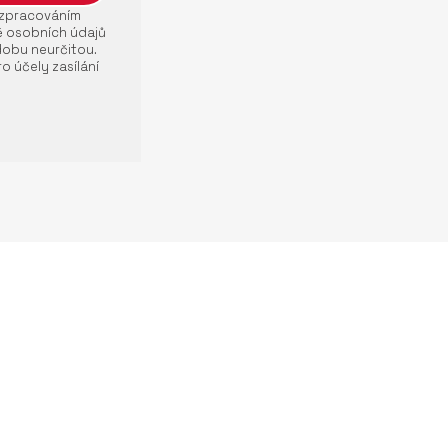
e zpracováním
ě osobních údajů
dobu neurčitou.
o účely zasílání