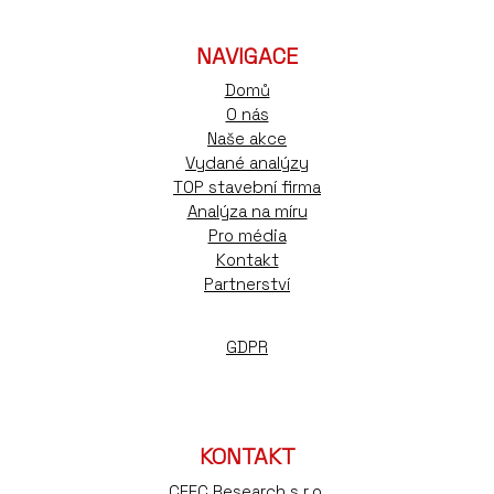
NAVIGACE
Domů
O nás
Naše akce
Vydané analýzy
TOP stavební firma
Analýza na míru
Pro média
Kontakt
Partnerství
GDPR
KONTAKT
CEEC Research s.r.o.