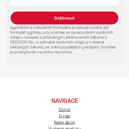
Vyplněním a odesláním formuláře projevuje osoba, jež
formulář vyplnila, svůj souhlas se zpracováním osobních
údajů v souladu s příslušnými ustanoveními zákona č.
101/2000 Sb., o ochraně osobních údajů a o změně
některých zákonů, ve znění pozdějších předpisů. Souhlas
je poskytován na dobu neurčitou.
NAVIGACE
Domů
O nás
Naše akce
Vydané analýzy