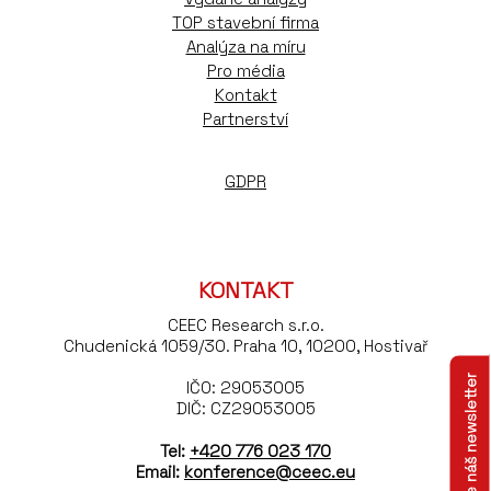
TOP stavební firma
Analýza na míru
Pro média
Kontakt
Partnerství
GDPR
KONTAKT
CEEC Research s.r.o.
Chudenická 1059/30. Praha 10, 10200, Hostivař
Odebírejte náš newsletter
IČO: 29053005
DIČ: CZ29053005
Tel:
+420 776 023 170
Email:
konference@ceec.eu