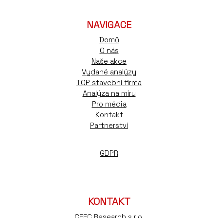
NAVIGACE
Domů
O nás
Naše akce
Vydané analýzy
TOP stavební firma
Analýza na míru
Pro média
Kontakt
Partnerství
GDPR
KONTAKT
CEEC Research s.r.o.