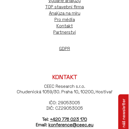
Vydané analýzy
TOP stavební firma
Analýza na míru
Pro média
Kontakt
Partnerství
GDPR
KONTAKT
CEEC Research s.r.o.
Chudenická 1059/30. Praha 10, 10200, Hostivař
Odebírejte náš newsletter
IČO: 29053005
DIČ: CZ29053005
Tel:
+420 776 023 170
Email:
konference@ceec.eu