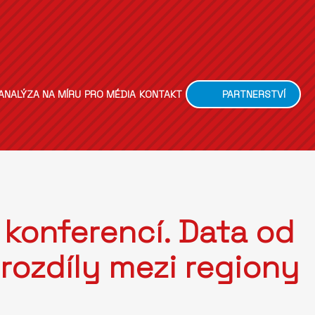
ANALÝZA NA MÍRU
PRO MÉDIA
KONTAKT
PARTNERSTVÍ
konferencí. Data od
rozdíly mezi regiony