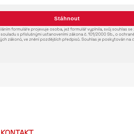
áním formuláře projevuje osoba, jež formulář vyplnila, svůj souhlas s
 souladu s příslušnými ustanoveními zákona č. 101/2000 Sb., o ochran
ých zákonů, ve znění pozdějších předpisů. Souhlas je poskytován na 
KONTAKT