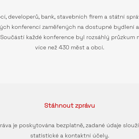
bcí, developerů, bank, stavebních firem a státní s
ských konferencí zaměřených na dostupné bydlení a
 Součástí každé konference byl rozsáhlý průzkum m
více než 430 měst a obcí.
Stáhnout
zprávu
ráva je poskytována bezplatně, zadané údaje slouž
statistické a kontaktní účely.