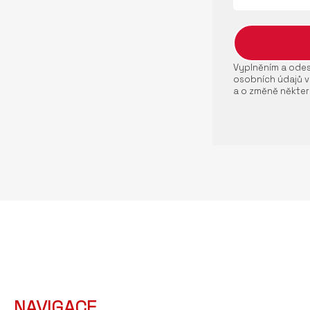
Vyplněním a odesl
osobních údajů v
a o změně někter
NAVIGACE