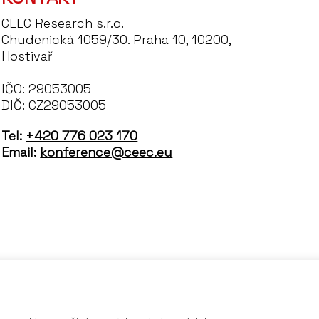
CEEC Research s.r.o.
Chudenická 1059/30. Praha 10, 10200,
Hostivař
IČO: 29053005
DIČ: CZ29053005
Tel:
+420 776 023 170
Email:
konference@ceec.eu