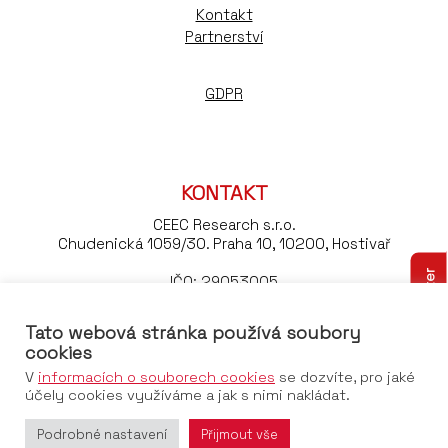
Kontakt
Partnerství
GDPR
KONTAKT
CEEC Research s.r.o.
Chudenická 1059/30. Praha 10, 10200, Hostivař
Odebírejte náš newsletter
IČO: 29053005
DIČ: CZ29053005
Tato webová stránka používá soubory
Tel:
+420 776 023 170
cookies
Email:
konference@ceec.eu
V
informacích o souborech cookies
se dozvíte, pro jaké
účely cookies využíváme a jak s nimi nakládat.
Podrobné nastavení
Přijmout vše
© 2026 CEEC Research s.r.o., všechna práva vyhrazena