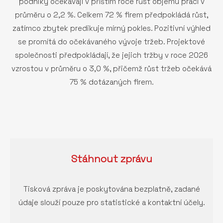
podniky očekávají v příštím roce růst objemu prací v
průměru o 2,2 %. Celkem 72 % firem předpokládá růst,
zatímco zbytek predikuje mírný pokles. Pozitivní výhled
se promítá do očekávaného vývoje tržeb. Projektové
společnosti předpokládají, že jejich tržby v roce 2026
vzrostou v průměru o 3,0 %, přičemž růst tržeb očekává
75 % dotázaných firem.
Stáhnout
zprávu
Tisková zpráva je poskytována bezplatně, zadané
údaje slouží pouze pro statistické a kontaktní účely.