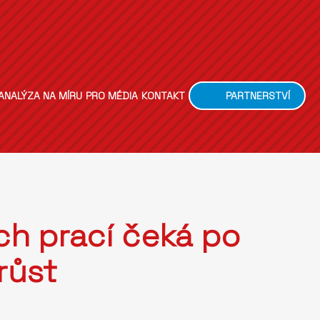
ANALÝZA NA MÍRU
PRO MÉDIA
KONTAKT
PARTNERSTVÍ
ch prací čeká po
růst