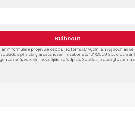
áním formuláře projevuje osoba, jež formulář vyplnila, svůj souhlas s
 souladu s příslušnými ustanoveními zákona č. 101/2000 Sb., o ochran
ých zákonů, ve znění pozdějších předpisů. Souhlas je poskytován na 