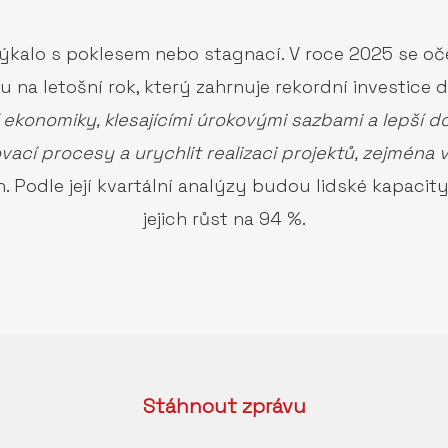
ýkalo s poklesem nebo stagnací. V roce 2025 se oček
na letošní rok, který zahrnuje rekordní investice d
ekonomiky, klesajícími úrokovými sazbami a lepší do
ací procesy a urychlit realizaci projektů, zejména v
h. Podle její kvartální analýzy budou lidské kapacit
jejich růst na 94 %.
Stáhnout
zprávu