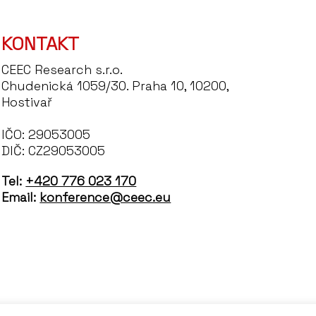
KONTAKT
CEEC Research s.r.o.
Chudenická 1059/30. Praha 10, 10200,
Hostivař
IČO: 29053005
DIČ: CZ29053005
Tel:
+420 776 023 170
Email:
konference@ceec.eu