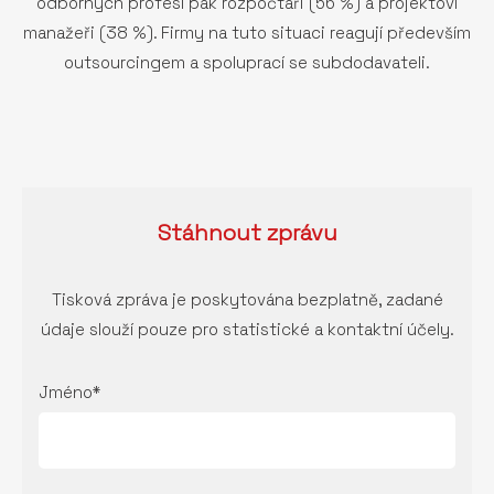
odborných profesí pak rozpočtáři (56 %) a projektoví
manažeři (38 %). Firmy na tuto situaci reagují především
outsourcingem a spoluprací se subdodavateli.
Stáhnout
zprávu
Tisková zpráva je poskytována bezplatně, zadané
údaje slouží pouze pro statistické a kontaktní účely.
Jméno*