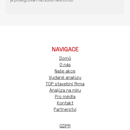
je poskytován na dobu neurčitou.
NAVIGACE
Domů
O nás
Naše akce
Vydané analýzy
TOP stavební firma
Analýza na míru
Pro média
Kontakt
Partnerství
GDPR