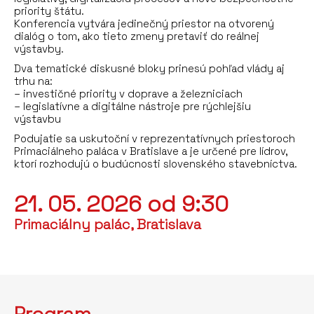
priority štátu.
Konferencia vytvára jedinečný priestor na otvorený
dialóg o tom, ako tieto zmeny pretaviť do reálnej
výstavby.
Dva tematické diskusné bloky prinesú pohľad vlády aj
trhu na:
– investičné priority v doprave a železniciach
– legislatívne a digitálne nástroje pre rýchlejšiu
výstavbu
Podujatie sa uskutoční v reprezentatívnych priestoroch
Primaciálneho paláca v Bratislave a je určené pre lídrov,
ktorí rozhodujú o budúcnosti slovenského stavebníctva.
21. 05. 2026 od 9:30
Primaciálny palác, Bratislava