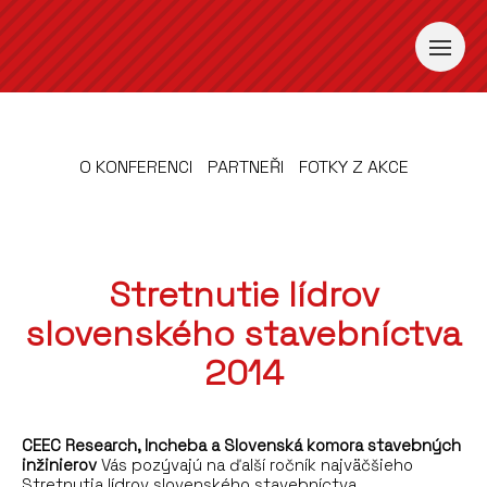
O KONFERENCI
PARTNEŘI
FOTKY Z AKCE
Stretnutie lídrov
slovenského stavebníctva
2014
CEEC Research, Incheba a Slovenská komora stavebných
inžinierov
Vás pozývajú na ďalší ročník najväčšieho
Stretnutia lídrov slovenského stavebníctva