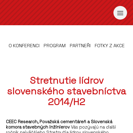
O KONFERENCI
PROGRAM
PARTNEŘI
FOTKY Z AKCE
Stretnutie lídrov
slovenského stavebníctva
2014/H2
CEEC Research, Považská cementáreň a Slovenská
komora stavebných inžinierov
Vás pozývajú na ďalší
ročník najväčšieho Stretnutia lídrov slovenského