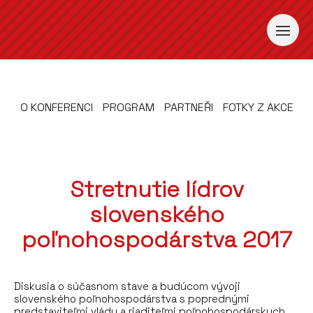
O KONFERENCI
PROGRAM
PARTNEŘI
FOTKY Z AKCE
Stretnutie lídrov
slovenského
poľnohospodárstva 2017
Diskusia o súčasnom stave a budúcom vývoji
slovenského poľnohospodárstva s poprednými
predstaviteľmi vlády a riaditeľmi poľnohospodárskych