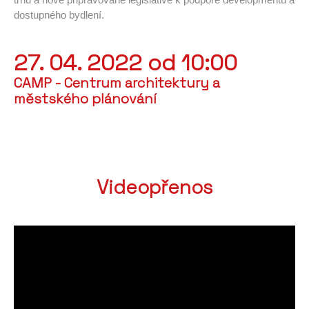
dostupného bydlení.
27. 04. 2022 od 10:00
CAMP - Centrum architektury a
městského plánování
Videopřenos