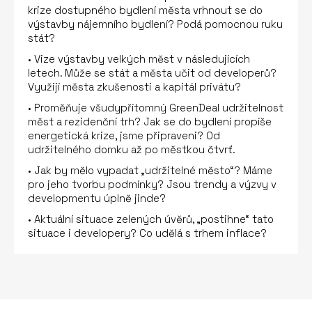
krize dostupného bydlení města vrhnout se do
výstavby nájemního bydlení? Podá pomocnou ruku
stát?
• Vize výstavby velkých měst v následujících
letech. Může se stát a města učit od developerů?
Využijí města zkušenosti a kapitál privátu?
• Proměňuje všudypřítomný GreenDeal udržitelnost
měst a rezidenční trh? Jak se do bydlení propíše
energetická krize, jsme připraveni? Od
udržitelného domku až po městkou čtvrť.
• Jak by mělo vypadat „udržitelné město“? Máme
pro jeho tvorbu podmínky? Jsou trendy a výzvy v
developmentu úplně jinde?
• Aktuální situace zelených úvěrů, „postihne“ tato
situace i developery? Co udělá s trhem inflace?