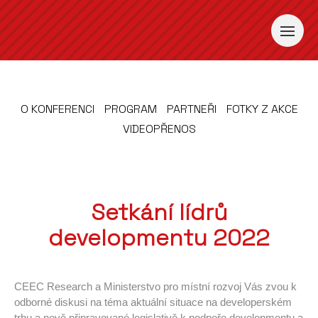
O KONFERENCI
PROGRAM
PARTNEŘI
FOTKY Z AKCE
VIDEOPŘENOS
Setkání lídrů
developmentu 2022
CEEC Research a Ministerstvo pro místní rozvoj Vás zvou k
odborné diskusi na téma aktuální situace na developerském
trhu a nově připravované legislativě k podpoře developmentu a