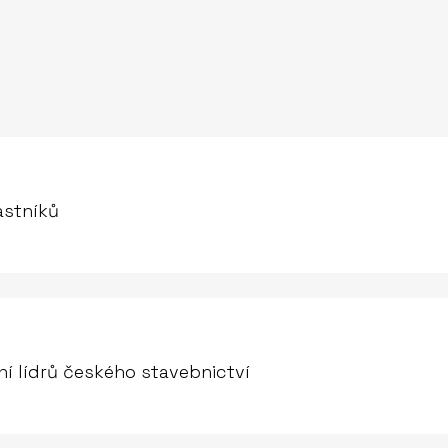
astníků
ní lídrů českého stavebnictví