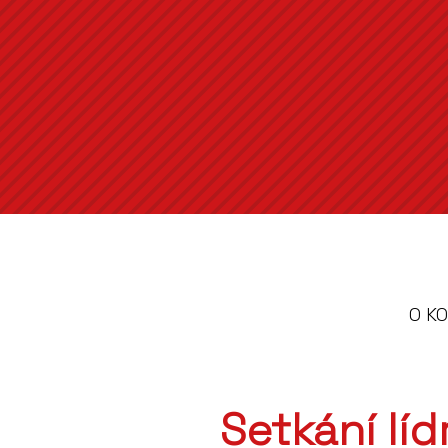
O K
Setkání lí