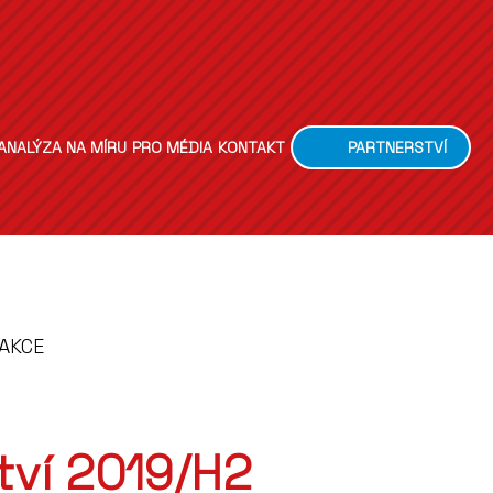
ANALÝZA NA MÍRU
PRO MÉDIA
KONTAKT
PARTNERSTVÍ
 AKCE
tví 2019/H2