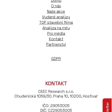
Domů
O nás
Naše akce
Vydané analýzy
TOP stavební firma
Analýza na míru
Pro média
Kontakt
Partnerství
GDPR
KONTAKT
CEEC Research s.r.o.
Chudenická 1059/30. Praha 10, 10200, Hostivař
IČO: 29053005
DIČ: CZ29053005