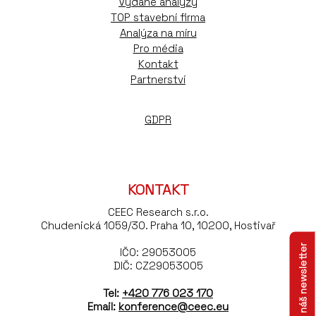
Vydané analýzy
TOP stavební firma
Analýza na míru
Pro média
Kontakt
Partnerství
GDPR
KONTAKT
CEEC Research s.r.o.
Chudenická 1059/30. Praha 10, 10200, Hostivař
Odebírejte náš newsletter
IČO: 29053005
DIČ: CZ29053005
Tel:
+420 776 023 170
Email:
konference@ceec.eu