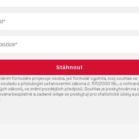
áním formuláře projevuje osoba, jež formulář vyplnila, svůj souhlas s
 souladu s příslušnými ustanoveními zákona č. 101/2000 Sb., o ochran
ých zákonů, ve znění pozdějších předpisů. Souhlas je poskytován na 
vána bezplatně a zadané údaje se poskytují pro statistické účely a pr
.