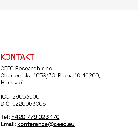
KONTAKT
CEEC Research s.r.o.
Chudenická 1059/30. Praha 10, 10200,
Hostivař
IČO: 29053005
DIČ: CZ29053005
Tel:
+420 776 023 170
Email:
konference@ceec.eu