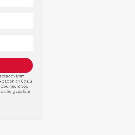
e zpracováním
ě osobních údajů
dobu neurčitou.
o účely zasílání