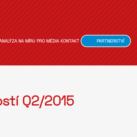
ANALÝZA NA MÍRU
PRO MÉDIA
KONTAKT
PARTNERSTVÍ
stí Q2/2015