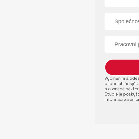
Vyplněním a odesl
osobních údajů v
a o změně někter
Studie je poskyto
informací zájemci