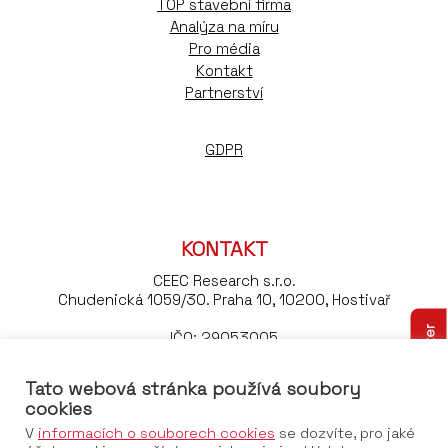
TOP stavební firma
Analýza na míru
Pro média
Kontakt
Partnerství
GDPR
KONTAKT
CEEC Research s.r.o.
Chudenická 1059/30. Praha 10, 10200, Hostivař
Odebírejte náš newsletter
IČO: 29053005
DIČ: CZ29053005
Tato webová stránka používá soubory
Tel:
+420 776 023 170
cookies
Email:
konference@ceec.eu
V
informacích o souborech cookies
se dozvíte, pro jaké