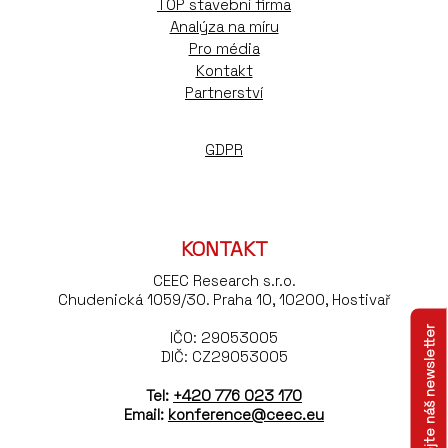
TOP stavební firma
Analýza na míru
Pro média
Kontakt
Partnerství
GDPR
KONTAKT
CEEC Research s.r.o.
Chudenická 1059/30. Praha 10, 10200, Hostivař
Odebírejte náš newsletter
IČO: 29053005
DIČ: CZ29053005
Tel:
+420 776 023 170
Email:
konference@ceec.eu