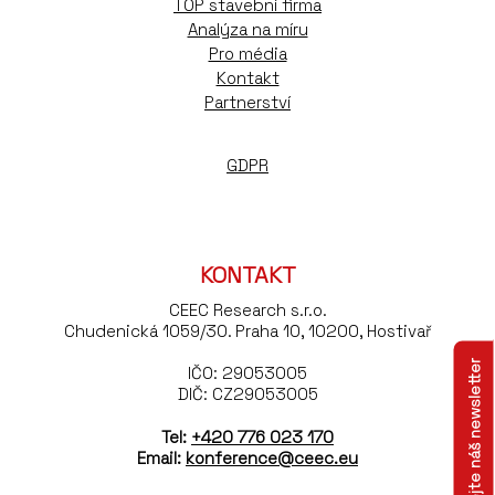
TOP stavební firma
Analýza na míru
Pro média
Kontakt
Partnerství
GDPR
KONTAKT
CEEC Research s.r.o.
Chudenická 1059/30. Praha 10, 10200, Hostivař
Odebírejte náš newsletter
IČO: 29053005
DIČ: CZ29053005
Tel:
+420 776 023 170
Email:
konference@ceec.eu