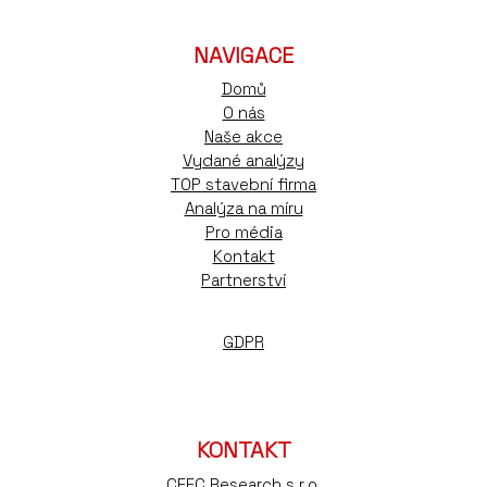
NAVIGACE
Domů
O nás
Naše akce
Vydané analýzy
TOP stavební firma
Analýza na míru
Pro média
Kontakt
Partnerství
GDPR
KONTAKT
CEEC Research s.r.o.