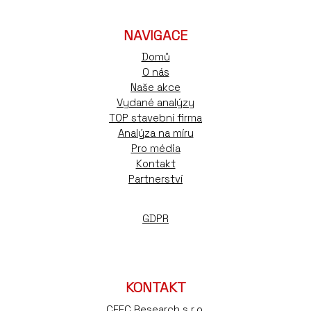
NAVIGACE
Domů
O nás
Naše akce
Vydané analýzy
TOP stavební firma
Analýza na míru
Pro média
Kontakt
Partnerství
GDPR
KONTAKT
CEEC Research s.r.o.