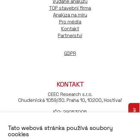
Vydané analýzy
TOP stavební firma
Analýza na míru
Pro média
Kontakt
Partnerství
GDPR
KONTAKT
CEEC Research s.r.o.
Chudenická 1059/30. Praha 10, 10200, Hostivař
Odebírejte náš newsletter
IČO: 29053005
DIČ: CZ29053005
Tato webová stránka používá soubory
Tel:
+420 776 023 170
cookies
Email:
konference@ceec.eu