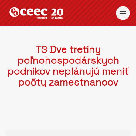
TS Dve tretiny
poľnohospodárskych
podnikov neplánujú meniť
počty zamestnancov