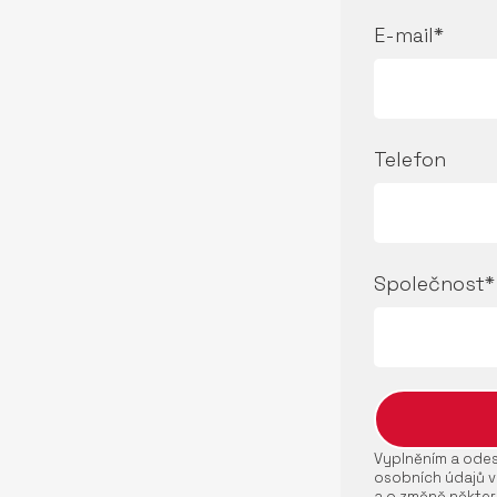
E-mail*
Telefon
Společnost*
Vyplněním a odesl
osobních údajů v
a o změně někter