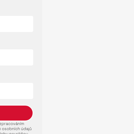
e zpracováním
ě osobních údajů
dobu neurčitou.