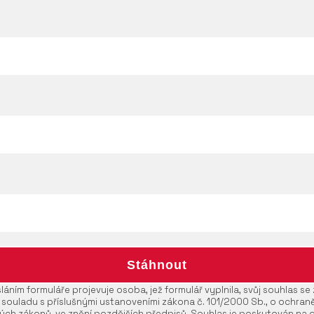
áním formuláře projevuje osoba, jež formulář vyplnila, svůj souhlas s
 souladu s příslušnými ustanoveními zákona č. 101/2000 Sb., o ochran
ých zákonů, ve znění pozdějších předpisů. Souhlas je poskytován na 