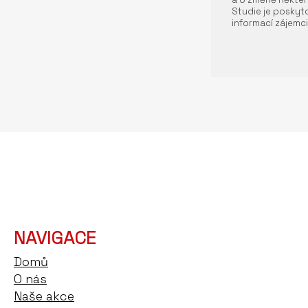
Studie je poskyto
informací zájemci
NAVIGACE
Domů
O nás
Naše akce