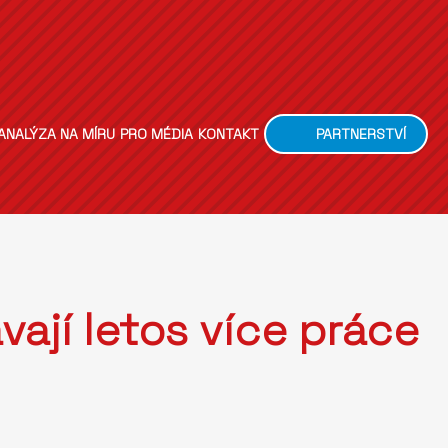
ANALÝZA NA MÍRU
PRO MÉDIA
KONTAKT
PARTNERSTVÍ
vají letos více práce