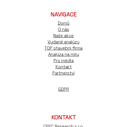
NAVIGACE
Domů
O nás
Naše akce
Vydané analýzy
TOP stavební firma
Analýza na míru
Pro média
Kontakt
Partnerství
GDPR
KONTAKT
CEEC Research s.r.o.