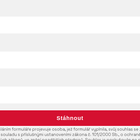
áním formuláře projevuje osoba, jež formulář vyplnila, svůj souhlas s
 souladu s příslušnými ustanoveními zákona č. 101/2000 Sb., o ochran
ých zákonů, ve znění pozdějších předpisů. Souhlas je poskytován na 