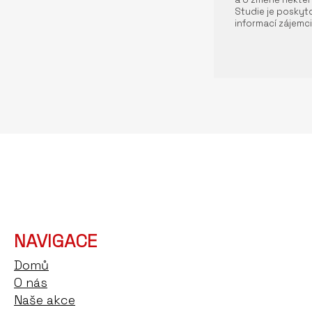
Studie je poskyto
informací zájemci
NAVIGACE
Domů
O nás
Naše akce