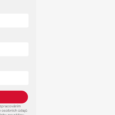
e zpracováním
ě osobních údajů
dobu neurčitou.