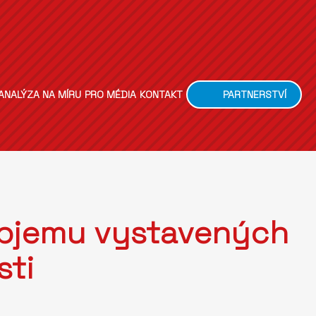
ANALÝZA NA MÍRU
PRO MÉDIA
KONTAKT
PARTNERSTVÍ
objemu vystavených
sti