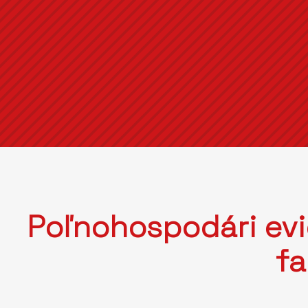
Poľnohospodári ev
fa