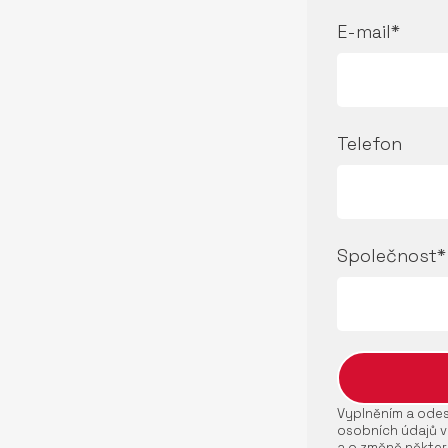
E-mail*
Telefon
Společnost*
Vyplněním a odesl
osobních údajů v
a o změně někter