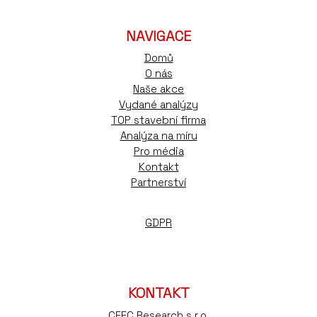
NAVIGACE
Domů
O nás
Naše akce
Vydané analýzy
TOP stavební firma
Analýza na míru
Pro média
Kontakt
Partnerství
GDPR
KONTAKT
CEEC Research s.r.o.