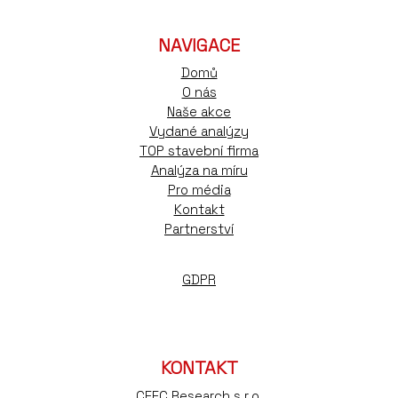
NAVIGACE
Domů
O nás
Naše akce
Vydané analýzy
TOP stavební firma
Analýza na míru
Pro média
Kontakt
Partnerství
GDPR
KONTAKT
CEEC Research s.r.o.