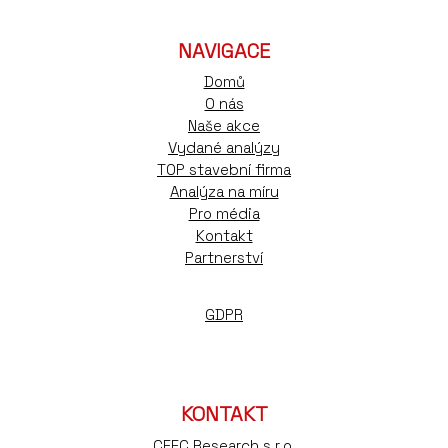
NAVIGACE
Domů
O nás
Naše akce
Vydané analýzy
TOP stavební firma
Analýza na míru
Pro média
Kontakt
Partnerství
GDPR
KONTAKT
CEEC Research s.r.o.