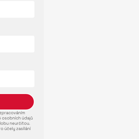
e zpracováním
ě osobních údajů
dobu neurčitou.
o účely zasílání