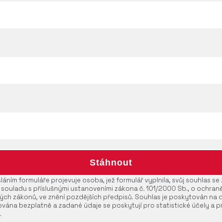
áním formuláře projevuje osoba, jež formulář vyplnila, svůj souhlas s
 souladu s příslušnými ustanoveními zákona č. 101/2000 Sb., o ochran
ých zákonů, ve znění pozdějších předpisů. Souhlas je poskytován na 
vána bezplatně a zadané údaje se poskytují pro statistické účely a pr
.